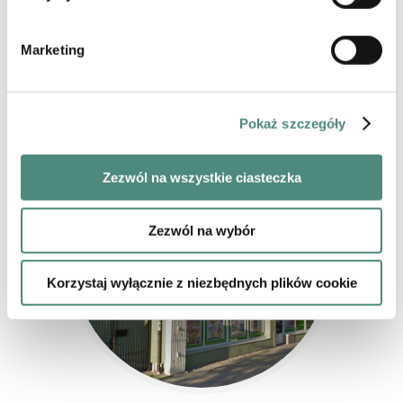
Potrzebujesz pomocy prawnej w Płocku lub
Sierpcu?
Skontaktuj się z nami
Marketing
Pokaż szczegóły
Zezwól na wszystkie ciasteczka
Zezwól na wybór
Korzystaj wyłącznie z niezbędnych plików cookie