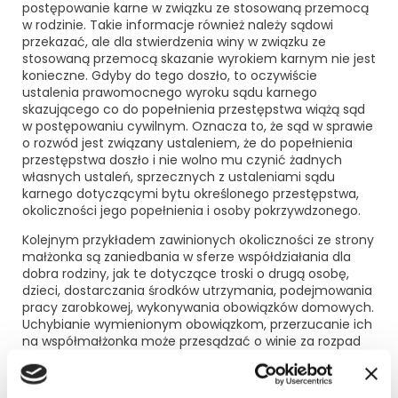
postępowanie karne w związku ze stosowaną przemocą
w rodzinie. Takie informacje również należy sądowi
przekazać, ale dla stwierdzenia winy w związku ze
stosowaną przemocą skazanie wyrokiem karnym nie jest
konieczne. Gdyby do tego doszło, to oczywiście
ustalenia prawomocnego wyroku sądu karnego
skazującego co do popełnienia przestępstwa wiążą sąd
w postępowaniu cywilnym. Oznacza to, że sąd w sprawie
o
rozwód
jest związany ustaleniem, że do popełnienia
przestępstwa doszło i nie wolno mu czynić żadnych
własnych ustaleń, sprzecznych z ustaleniami sądu
karnego dotyczącymi bytu określonego przestępstwa,
okoliczności jego popełnienia i osoby pokrzywdzonego.
Kolejnym przykładem zawinionych okoliczności ze strony
małżonka są zaniedbania w sferze współdziałania dla
dobra rodziny, jak te dotyczące troski o drugą osobę,
dzieci, dostarczania środków utrzymania, podejmowania
pracy zarobkowej, wykonywania obowiązków domowych.
Uchybianie wymienionym obowiązkom, przerzucanie ich
na współmałżonka może przesądzać o winie za rozpad
pożycia. Brak troski o rodzinę, brak starań o zapewnienie
jej odpowiedniego bytu, zabezpieczenia w sferze
materialnej należy ocenić negatywnie, zwłaszcza, jeśli