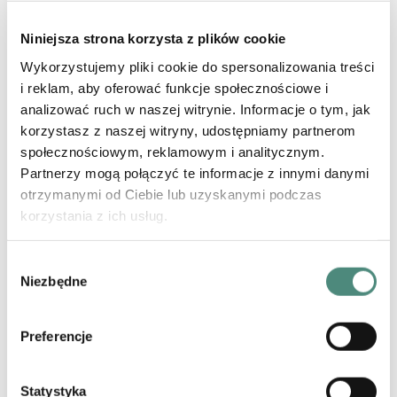
ktoś nie wykorzystuje swoich możliwości i umiejętności,
dopuszcza się niedbalstwa w tym zakresie.
Niniejsza strona korzysta z plików cookie
Inne przyczyny rozpadu małżeństwa, wskazujące na
Wykorzystujemy pliki cookie do spersonalizowania treści
winę małżonka to m.in. naganne zachowania wobec
i reklam, aby oferować funkcje społecznościowe i
osób trzecich, bliskich małżonka, nieuzasadnione
opuszczenie małżonka, zmiana wyznania swojego czy
analizować ruch w naszej witrynie. Informacje o tym, jak
wspólnych dzieci bez zgody drugiego małżonka,
korzystasz z naszej witryny, udostępniamy partnerom
okazywanie zazdrości i nadmierna kontrola, nałogi,
społecznościowym, reklamowym i analitycznym.
zatajenie istotnych okoliczności sprzed zawarcia związku
Partnerzy mogą połączyć te informacje z innymi danymi
małżeńskiego, niewypełnianie obowiązków małżeńskich,
brak szacunku, lojalności, okazywania uczuć i wiele
otrzymanymi od Ciebie lub uzyskanymi podczas
innych, które w konkretnym przypadku mogą wystąpić.
korzystania z ich usług.
W celu podjęcia decyzji dotyczącej ostatecznego
sformułowania pozwu czy też stanowiska w sprawie w
Wybór
zakresie winy za rozpad pożycia warto zasięgnąć opinii
Niezbędne
zgody
prawnika. Decyzja musi być przemyślana, wiążą się z nią
bowiem określone skutki na gruncie postępowania
sądowego.
Preferencje
Statystyka