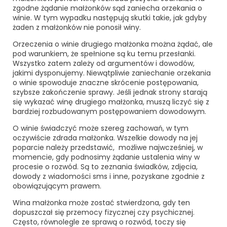
zgodne żądanie małżonków sąd zaniecha orzekania o
winie. W tym wypadku następują skutki takie, jak gdyby
żaden z małżonków nie ponosił winy.
Orzeczenia o winie drugiego małżonka można żądać, ale
pod warunkiem, że spełnione są ku temu przesłanki.
Wszystko zatem zależy od argumentów i dowodów,
jakimi dysponujemy. Niewątpliwie zaniechanie orzekania
o winie spowoduje znaczne skrócenie postępowania,
szybsze zakończenie sprawy. Jeśli jednak strony starają
się wykazać winę drugiego małżonka, muszą liczyć się z
bardziej rozbudowanym postępowaniem dowodowym.
O winie świadczyć może szereg zachowań, w tym
oczywiście zdrada małżonka. Wszelkie dowody na jej
poparcie należy przedstawić, możliwe najwcześniej, w
momencie, gdy podnosimy żądanie
ustalenia winy w
procesie o rozwód
. Są to zeznania świadków, zdjęcia,
dowody z wiadomości sms i inne, pozyskane zgodnie z
obowiązującym prawem.
Wina małżonka może zostać stwierdzona, gdy ten
dopuszczał się przemocy fizycznej czy psychicznej.
Często, równolegle ze sprawą o rozwód, toczy się