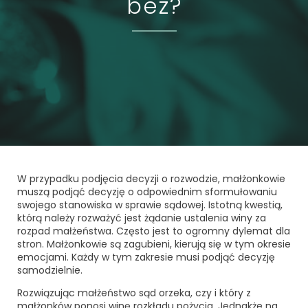
bez?
W przypadku podjęcia decyzji o rozwodzie, małżonkowie
muszą podjąć decyzję o odpowiednim sformułowaniu
swojego stanowiska w sprawie sądowej. Istotną kwestią,
którą należy rozważyć jest żądanie ustalenia winy za
rozpad małżeństwa. Często jest to ogromny dylemat dla
stron. Małżonkowie są zagubieni, kierują się w tym okresie
emocjami. Każdy w tym zakresie musi podjąć decyzję
samodzielnie.
Rozwiązując małżeństwo sąd orzeka, czy i który z
małżonków ponosi winę rozkładu pożycia. Jednakże na